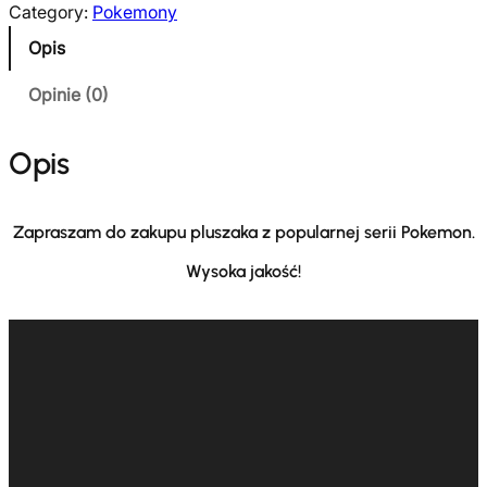
Category:
Pokemony
ś
Opis
ć
P
Opinie (0)
l
u
Opis
s
z
a
Zapraszam do zakupu pluszaka z popularnej serii Pokemon.
k
P
Wysoka jakość!
o
k
e
m
o
n
M
e