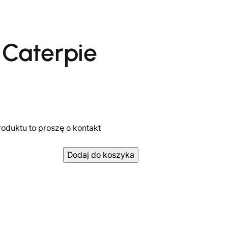
 Caterpie
oduktu to proszę o kontakt
i
Dodaj do koszyka
l
o
ś
ć
P