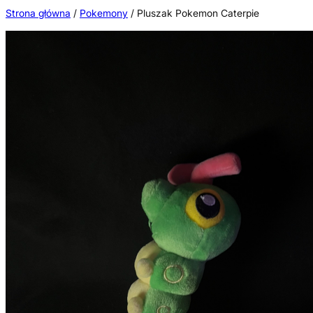
Przejdź
Strona główna
/
Pokemony
/ Pluszak Pokemon Caterpie
do
treści