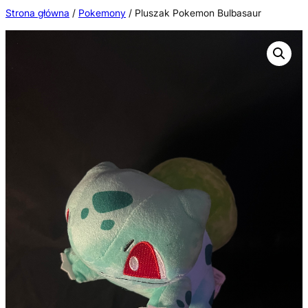
Przejdź
Strona główna
/
Pokemony
/ Pluszak Pokemon Bulbasaur
do
treści