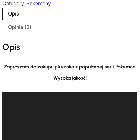
Category:
Pokemony
ś
Opis
ć
P
Opinie (0)
l
u
Opis
s
z
a
Zapraszam do zakupu pluszaka z popularnej serii Pokemon.
k
P
Wysoka jakość!
o
k
e
m
o
n
B
u