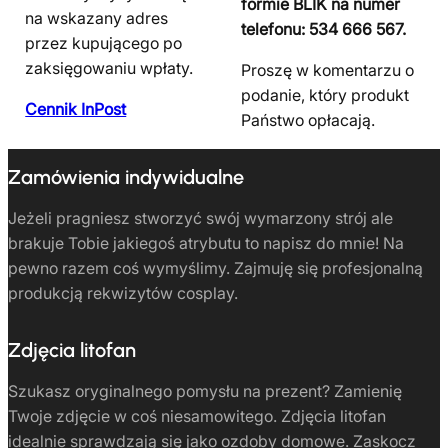
formie BLIK na numer
na wskazany adres
telefonu: 534 666 567.
przez kupującego po
zaksięgowaniu wpłaty.
Proszę w komentarzu o
podanie, który produkt
Cennik InPost
Państwo opłacają.
Zamówienia indywidualne
Jeżeli pragniesz stworzyć swój wymarzony strój ale
brakuje Tobie jakiegoś atrybutu to napisz do mnie! Na
pewno razem coś wymyślimy. Zajmuję się profesjonalną
produkcją rekwizytów cosplay.
Zdjęcia litofan
Szukasz oryginalnego pomysłu na prezent? Zamienię
Twoje zdjęcie w coś niesamowitego. Zdjęcia litofan
idealnie sprawdzają się jako ozdoby domowe. Zaskocz