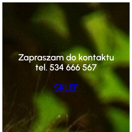
Przejdź
do
treści
Zapraszam do kontaktu
tel. 534 666 567
SKLEP